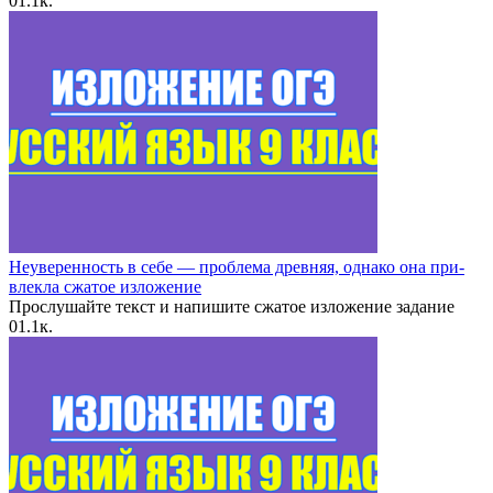
0
1.1к.
Неуверенность в себе — про­бле­ма древняя, од­на­ко она при­
влек­ла сжатое изложение
Прослушайте текст и напишите сжатое изложение задание
0
1.1к.