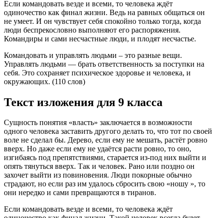
Если командовать везде и всеми, то человека ждёт
одиночество как финал жизни. Ведь на равных общаться он
не умеет. И он чувствует себя спокойно только тогда, когда
люди беспрекословно выполняют его распоряжения.
Командиры и сами несчастные люди, и плодят несчастье.
Командовать и управлять людьми – это разные вещи.
Управлять людьми — брать ответственность за поступки на
себя. Это сохраняет психическое здоровье и человека, и
окружающих. (110 слов)
Текст изложения для 9 класса
Сущность понятия «власть» заключается в возможности
одного человека заставить другого делать то, что тот по своей
воле не сделал бы. Дерево, если ему не мешать, растёт ровно
вверх. Но даже если ему не удаётся расти ровно, то оно,
изгибаясь под препятствиями, старается из-под них выйти и
опять тянуться вверх. Так и человек. Рано или поздно он
захочет выйти из повиновения. Люди покорные обычно
страдают, но если раз им удалось сбросить свою «ношу », то
они нередко и сами превращаются в тиранов.
Если командовать везде и всеми, то человека ждёт
одиночество как финал жизни. Такой человек всегда будет