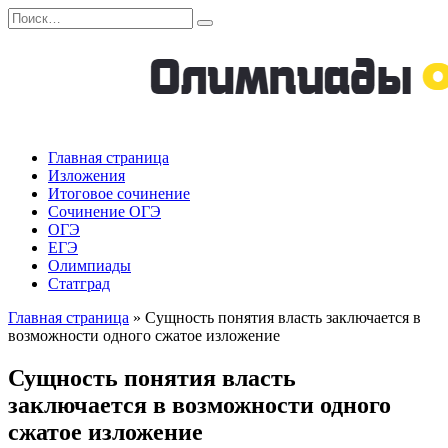
Перейти
Search
к
for:
содержанию
Главная страница
Изложения
Итоговое сочинение
Сочинение ОГЭ
ОГЭ
ЕГЭ
Олимпиады
Статград
Главная страница
»
Сущность понятия власть заключается в
возможности одного сжатое изложение
Сущность понятия власть
заключается в возможности одного
сжатое изложение