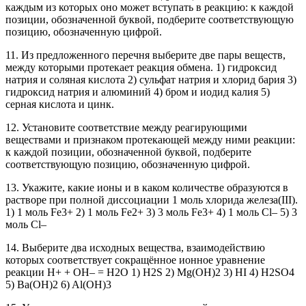
каждым из которых оно может вступать в реакцию: к каждой
позиции, обозначенной буквой, подберите соответствующую
позицию, обозначенную цифрой.
11. Из предложенного перечня выберите две пары веществ,
между которыми протекает реакция обмена. 1) гидроксид
натрия и соляная кислота 2) сульфат натрия и хлорид бария 3)
гидроксид натрия и алюминий 4) бром и иодид калия 5)
серная кислота и цинк.
12. Установите соответствие между реагирующими
веществами и признаком протекающей между ними реакции:
к каждой позиции, обозначенной буквой, подберите
соответствующую позицию, обозначенную цифрой.
13. Укажите, какие ионы и в каком количестве образуются в
растворе при полной диссоциации 1 моль хлорида железа(III).
1) 1 моль Fe3+ 2) 1 моль Fe2+ 3) 3 моль Fe3+ 4) 1 моль Cl– 5) 3
моль Cl–
14. Выберите два исходных вещества, взаимодействию
которых соответствует сокращённое ионное уравнение
реакции H+ + OH– = H2O 1) H2S 2) Mg(OH)2 3) HI 4) H2SO4
5) Ba(OH)2 6) Al(OH)3