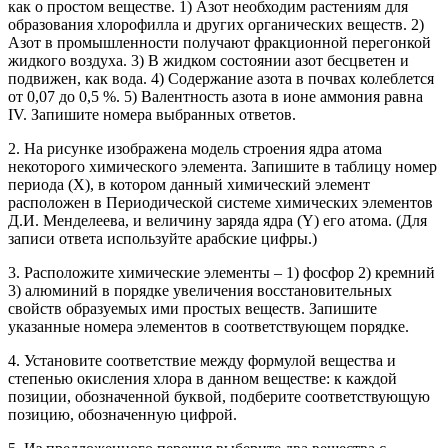
как о простом веществе. 1) Азот необходим растениям для
образования хлорофилла и других органических веществ. 2)
Азот в промышленности получают фракционной перегонкой
жидкого воздуха. 3) В жидком состоянии азот бесцветен и
подвижен, как вода. 4) Содержание азота в почвах колеблется
от 0,07 до 0,5 %. 5) Валентность азота в ионе аммония равна
IV. Запишите номера выбранных ответов.
2. На рисунке изображена модель строения ядра атома
некоторого химического элемента. Запишите в таблицу номер
периода (X), в котором данный химический элемент
расположен в Периодической системе химических элементов
Д.И. Менделеева, и величину заряда ядра (Y) его атома. (Для
записи ответа используйте арабские цифры.)
3. Расположите химические элементы – 1) фосфор 2) кремний
3) алюминий в порядке увеличения восстановительных
свойств образуемых ими простых веществ. Запишите
указанные номера элементов в соответствующем порядке.
4. Установите соответствие между формулой вещества и
степенью окисления хлора в данном веществе: к каждой
позиции, обозначенной буквой, подберите соответствующую
позицию, обозначенную цифрой.