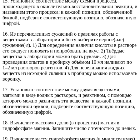
15. Установите соответствие между схемой процесса,
происходящего в окислительно-восстановительной реакции, и
названием этого процесса: к каждой позиции, обозначенной
буквой, подберите соответствующую позицию, обозначенную
цифрой.
16. Из перечисленных суждений о правилах работы с
веществами в лаборатории и быту выберите верное(-ые)
суждение(-я). 1) Для определения наличия кислоты в растворе
его следует понюхать и попробовать на вкус. 2) Твёрдые
вещества в лаборатории можно брать руками. 3) Для
проведения опытов в пробирку объёмом 10 мл наливают по
1–2 мл растворов реагентов. 4) Для переливания жидких
веществ из исходной склянки в пробирку можно использовать
воронку.
17. Установите соответствие между двумя веществами,
взятыми в виде водных растворов, и реактивом, с помощью
которого можно различить эти вещества: к каждой позиции,
обозначенной буквой, подберите соответствующую позицию,
обозначенную цифрой.
18. Вычислите массовую долю (в процентах) магния в
гидрофосфате магния. Запишите число с точностью до целых.
19. Вычислите массу гидрофосфата магния (в миллиграммах),