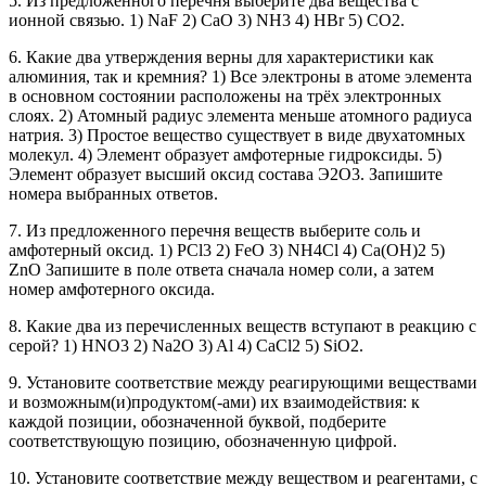
5. Из предложенного перечня выберите два вещества с
ионной связью. 1) NaF 2) CaO 3) NH3 4) HBr 5) CO2.
6. Какие два утверждения верны для характеристики как
алюминия, так и кремния? 1) Все электроны в атоме элемента
в основном состоянии расположены на трёх электронных
слоях. 2) Атомный радиус элемента меньше атомного радиуса
натрия. 3) Простое вещество существует в виде двухатомных
молекул. 4) Элемент образует амфотерные гидроксиды. 5)
Элемент образует высший оксид состава Э2О3. Запишите
номера выбранных ответов.
7. Из предложенного перечня веществ выберите соль и
амфотерный оксид. 1) PCl3 2) FeО 3) NH4Cl 4) Ca(OH)2 5)
ZnO Запишите в поле ответа сначала номер соли, а затем
номер амфотерного оксида.
8. Какие два из перечисленных веществ вступают в реакцию с
серой? 1) HNO3 2) Na2O 3) Al 4) CaCl2 5) SiO2.
9. Установите соответствие между реагирующими веществами
и возможным(и)продуктом(-ами) их взаимодействия: к
каждой позиции, обозначенной буквой, подберите
соответствующую позицию, обозначенную цифрой.
10. Установите соответствие между веществом и реагентами, с