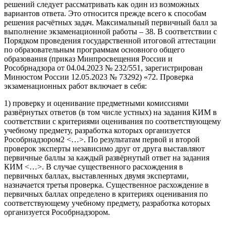
решений следует рассматривать как один из возможных
вариантов ответа. Это относится прежде всего к способам
решения расчётных задач. Максимальный первичный балл за
выполнение экзаменационной работы – 38. В соответствии с
Порядком проведения государственной итоговой аттестации
по образовательным программам основного общего
образования (приказ Минпросвещения России и
Рособрнадзора от 04.04.2023 № 232/551, зарегистрирован
Минюстом России 12.05.2023 № 73292) «72. Проверка
экзаменационных работ включает в себя:
1) проверку и оценивание предметными комиссиями
развёрнутых ответов (в том числе устных) на задания КИМ в
соответствии с критериями оценивания по соответствующему
учебному предмету, разработка которых организуется
Рособрнадзором2 <…>. По результатам первой и второй
проверок эксперты независимо друг от друга выставляют
первичные баллы за каждый развёрнутый ответ на задания
КИМ <…>. В случае существенного расхождения в
первичных баллах, выставленных двумя экспертами,
назначается третья проверка. Существенное расхождение в
первичных баллах определено в критериях оценивания по
соответствующему учебному предмету, разработка которых
организуется Рособрнадзором.