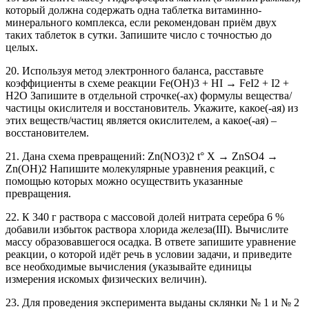
который должна содержать одна таблетка витаминно-
минерального комплекса, если рекомендован приём двух
таких таблеток в сутки. Запишите число с точностью до
целых.
20. Используя метод электронного баланса, расставьте
коэффициенты в схеме реакции Fe(OH)3 + HI → FeI2 + I2 +
H2O Запишите в отдельной строчке(-ах) формулы вещества/
частицы окислителя и восстановитель. Укажите, какое(-ая) из
этих веществ/частиц является окислителем, а какое(-ая) –
восстановителем.
21. Дана схема превращений: Zn(NO3)2 t° Х → ZnSO4 →
Zn(OH)2 Напишите молекулярные уравнения реакций, с
помощью которых можно осуществить указанные
превращения.
22. К 340 г раствора с массовой долей нитрата серебра 6 %
добавили избыток раствора хлорида железа(III). Вычислите
массу образовавшегося осадка. В ответе запишите уравнение
реакции, о которой идёт речь в условии задачи, и приведите
все необходимые вычисления (указывайте единицы
измерения искомых физических величин).
23. Для проведения эксперимента выданы склянки № 1 и № 2