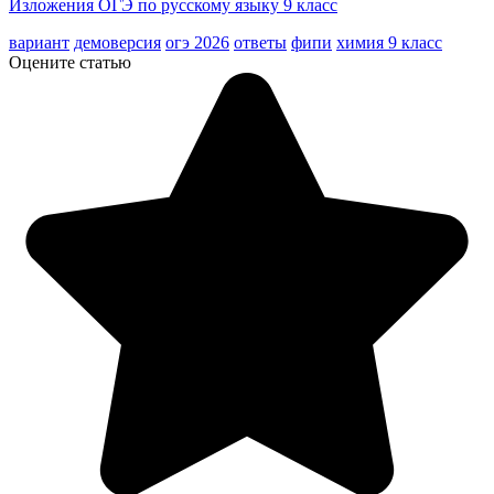
Изложения ОГЭ по русскому языку 9 класс
вариант
демоверсия
огэ 2026
ответы
фипи
химия 9 класс
Оцените статью