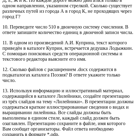
Д, Е, Ж и К. По каждой дороге можно двигаться только в
одном направлении, указанном стрелкой. Сколько существует
различных путей из города А в город К, не проходящих через
город Г?
10. Переведите число 510 в двоичную систему счисления. В
ответе запишите количество единиц в двоичной записи числа.
11. В одном из произведений А.И. Куприна, текст которого
приведён в каталоге Куприн, встречается дедушка Лодыжкин.
С помощью поисковых средств операционной системы и
текстового редактора выясните его имя.
12. Сколько файлов с расширением .docx содержится в
подкаталогах каталога Поэзия? В ответе укажите только
число.
13. Используя информацию и иллюстративный материал,
содержащийся в каталоге Лилейники, создайте презентацию
из трёх слайдов на тему «Лилейники». В презентации должны
содержаться краткие иллюстрированные сведения о видах и
выращивании лилейника. Все слайды должны быть
выполнены в едином стиле, каждый слайд должен быть
озаглавлен. Презентацию сохраните в файле, имя которого
Вам сообщат организаторы. Файл ответа необходимо
сохранить в формате *.odp.