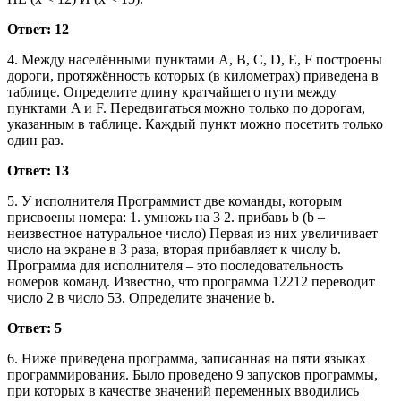
Ответ: 12
4. Между населёнными пунктами A, B, C, D, E, F построены
дороги, протяжённость которых (в километрах) приведена в
таблице. Определите длину кратчайшего пути между
пунктами A и F. Передвигаться можно только по дорогам,
указанным в таблице. Каждый пункт можно посетить только
один раз.
Ответ: 13
5. У исполнителя Программист две команды, которым
присвоены номера: 1. умножь на 3 2. прибавь b (b –
неизвестное натуральное число) Первая из них увеличивает
число на экране в 3 раза, вторая прибавляет к числу b.
Программа для исполнителя – это последовательность
номеров команд. Известно, что программа 12212 переводит
число 2 в число 53. Определите значение b.
Ответ: 5
6. Ниже приведена программа, записанная на пяти языках
программирования. Было проведено 9 запусков программы,
при которых в качестве значений переменных вводились