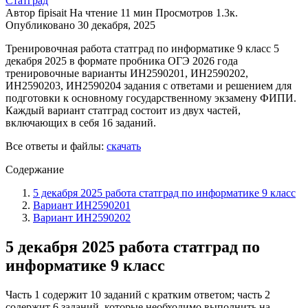
Статград
Автор
fipisait
На чтение
11 мин
Просмотров
1.3к.
Опубликовано
30 декабря, 2025
Тренировочная работа статград по информатике 9 класс 5
декабря 2025 в формате пробника ОГЭ 2026 года
тренировочные варианты ИН2590201, ИН2590202,
ИН2590203, ИН2590204 задания с ответами и решением для
подготовки к основному государственному экзамену ФИПИ.
Каждый вариант статград состоит из двух частей,
включающих в себя 16 заданий.
Все ответы и файлы:
скачать
Содержание
5 декабря 2025 работа статград по информатике 9 класс
Вариант ИН2590201
Вариант ИН2590202
5 декабря 2025 работа статград по
информатике 9 класс
Часть 1 содержит 10 заданий с кратким ответом; часть 2
содержит 6 заданий, которые необходимо выполнить на