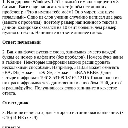
1. В кодировке Windows-1251 каждый символ кодируется 8
битами. Васе надо написать текст (в нём нет лишних
пробелов): «Что в имени тебе моём? Оно умрёт, как шум
печальный» Одно из слов ученик случайно написал два раза
(вместе с пробелом), поэтому размер написанного текста в
данной кодировке оказался на 10 байт больше, чем размер
нужного текста. Напишите в ответе лишнее слово.
Ответ: печальный
2. Ваня шифрует русские слова, записывая вместо каждой
буквы её номер в алфавите (без пробелов). Номера букв даны
в таблице. Некоторые шифровки можно расшифровать
несколькими способами. Например, 311333 может означать
«ВАЛЯ», может – «ЭЛЯ», а может – «ВААВВВ». Даны
четыре шифровки: 19618 53108 18165 12115 Только одна из
них расшифровывается единственным способом. Найдите её
и расшифруйте. Получившееся слово запишите в качестве
ответа.
Ответ: движ
3. Напишите число x, для которого истинно высказывание: (x
< 10) И НЕ (x < 9).
Ответ: 9