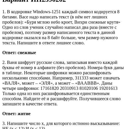
1. В кодировке Windows-1251 каждый символ кодируется 8
битами. Васе надо написать текст (в нём нет лишних
пробелов): «Буря мглою небо кроет, Вихри снежные крутя»
Одно из слов ученик случайно написал два раза (вместе с
пробелом), поэтому размер написанного текста в данной
кодировке оказался на 8 байт больше, чем размер нужного
текста. Напишите в ответе лишнее слово.
Ответ: снежные
2. Ваня шифрует русские слова, записывая вместо каждой
буквы её номер в алфавите (без пробелов). Номера букв даны
в таблице. Некоторые шифровки можно расшифровать
несколькими способами. Например, 311333 может означать
«ВАЛЯ», может – «ЭЛЯ», а может – «ВААВВВ». Даны
четыре шифровки: 17161820 20310913 81020106 19201613
Только одна из них расшифровывается единственным
способом. Найдите её и расшифруйте. Получившееся слово
запишите в качестве ответа.
Ответ: житие
3. Напишите число x, для которого истинно высказывание:
НЕ (x < 12) И (x < 13).