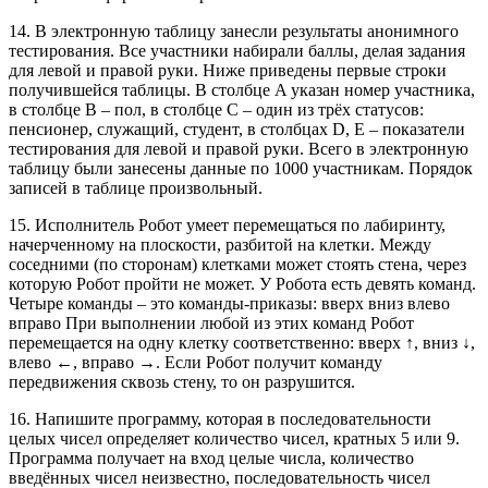
14. В электронную таблицу занесли результаты анонимного
тестирования. Все участники набирали баллы, делая задания
для левой и правой руки. Ниже приведены первые строки
получившейся таблицы. В столбце A указан номер участника,
в столбце B – пол, в столбце C – один из трёх статусов:
пенсионер, служащий, студент, в столбцах D, E – показатели
тестирования для левой и правой руки. Всего в электронную
таблицу были занесены данные по 1000 участникам. Порядок
записей в таблице произвольный.
15. Исполнитель Робот умеет перемещаться по лабиринту,
начерченному на плоскости, разбитой на клетки. Между
соседними (по сторонам) клетками может стоять стена, через
которую Робот пройти не может. У Робота есть девять команд.
Четыре команды – это команды-приказы: вверх вниз влево
вправо При выполнении любой из этих команд Робот
перемещается на одну клетку соответственно: вверх ↑, вниз ↓,
влево ←, вправо →. Если Робот получит команду
передвижения сквозь стену, то он разрушится.
16. Напишите программу, которая в последовательности
целых чисел определяет количество чисел, кратных 5 или 9.
Программа получает на вход целые числа, количество
введённых чисел неизвестно, последовательность чисел