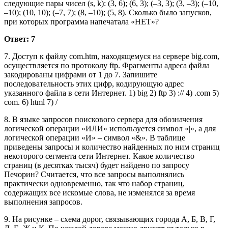
следующие пары чисел (s, k): (3, 6); (6, 3); (–3, 3); (3, –3); (–10,
–10); (10, 10); (–7, 7); (8, –10); (5, 8). Сколько было запусков,
при которых программа напечатала «НЕТ»?
Ответ: 7
7. Доступ к файлу com.htm, находящемуся на сервере big.com,
осуществляется по протоколу ftp. Фрагменты адреса файла
закодированы цифрами от 1 до 7. Запишите
последовательность этих цифр, кодирующую адрес
указанного файла в сети Интернет. 1) big 2) ftp 3) :// 4) .com 5)
com. 6) html 7) /
8. В языке запросов поискового сервера для обозначения
логической операции «ИЛИ» используется символ «|», а для
логической операции «И» – символ «&». В таблице
приведены запросы и количество найденных по ним страниц
некоторого сегмента сети Интернет. Какое количество
страниц (в десятках тысяч) будет найдено по запросу
Печорин? Считается, что все запросы выполнялись
практически одновременно, так что набор страниц,
содержащих все искомые слова, не изменялся за время
выполнения запросов.
9. На рисунке – схема дорог, связывающих города А, Б, В, Г,