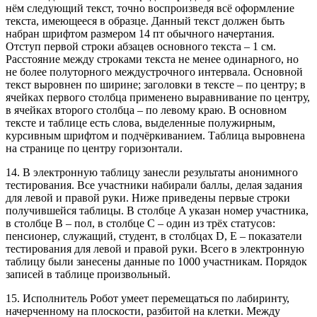
нём следующий текст, точно воспроизведя всё оформление
текста, имеющееся в образце. Данный текст должен быть
набран шрифтом размером 14 пт обычного начертания.
Отступ первой строки абзацев основного текста – 1 см.
Расстояние между строками текста не менее одинарного, но
не более полуторного междустрочного интервала. Основной
текст выровнен по ширине; заголовки в тексте – по центру; в
ячейках первого столбца применено выравнивание по центру,
в ячейках второго столбца – по левому краю. В основном
тексте и таблице есть слова, выделенные полужирным,
курсивным шрифтом и подчёркиванием. Таблица выровнена
на странице по центру горизонтали.
14. В электронную таблицу занесли результаты анонимного
тестирования. Все участники набирали баллы, делая задания
для левой и правой руки. Ниже приведены первые строки
получившейся таблицы. В столбце A указан номер участника,
в столбце B – пол, в столбце C – один из трёх статусов:
пенсионер, служащий, студент, в столбцах D, E – показатели
тестирования для левой и правой руки. Всего в электронную
таблицу были занесены данные по 1000 участникам. Порядок
записей в таблице произвольный.
15. Исполнитель Робот умеет перемещаться по лабиринту,
начерченному на плоскости, разбитой на клетки. Между