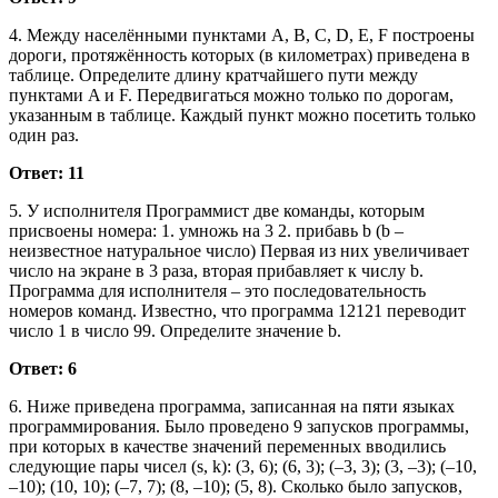
4. Между населёнными пунктами A, B, C, D, E, F построены
дороги, протяжённость которых (в километрах) приведена в
таблице. Определите длину кратчайшего пути между
пунктами A и F. Передвигаться можно только по дорогам,
указанным в таблице. Каждый пункт можно посетить только
один раз.
Ответ: 11
5. У исполнителя Программист две команды, которым
присвоены номера: 1. умножь на 3 2. прибавь b (b –
неизвестное натуральное число) Первая из них увеличивает
число на экране в 3 раза, вторая прибавляет к числу b.
Программа для исполнителя – это последовательность
номеров команд. Известно, что программа 12121 переводит
число 1 в число 99. Определите значение b.
Ответ: 6
6. Ниже приведена программа, записанная на пяти языках
программирования. Было проведено 9 запусков программы,
при которых в качестве значений переменных вводились
следующие пары чисел (s, k): (3, 6); (6, 3); (–3, 3); (3, –3); (–10,
–10); (10, 10); (–7, 7); (8, –10); (5, 8). Сколько было запусков,