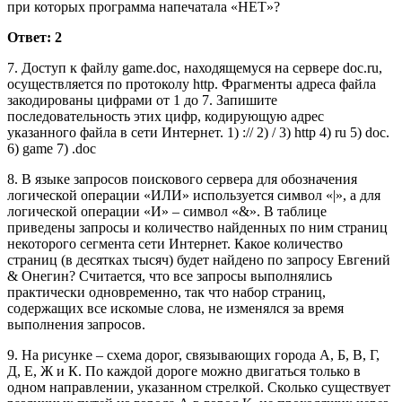
при которых программа напечатала «НЕТ»?
Ответ: 2
7. Доступ к файлу game.doc, находящемуся на сервере doc.ru,
осуществляется по протоколу http. Фрагменты адреса файла
закодированы цифрами от 1 до 7. Запишите
последовательность этих цифр, кодирующую адрес
указанного файла в сети Интернет. 1) :// 2) / 3) http 4) ru 5) doc.
6) game 7) .doc
8. В языке запросов поискового сервера для обозначения
логической операции «ИЛИ» используется символ «|», а для
логической операции «И» – символ «&». В таблице
приведены запросы и количество найденных по ним страниц
некоторого сегмента сети Интернет. Какое количество
страниц (в десятках тысяч) будет найдено по запросу Евгений
& Онегин? Считается, что все запросы выполнялись
практически одновременно, так что набор страниц,
содержащих все искомые слова, не изменялся за время
выполнения запросов.
9. На рисунке – схема дорог, связывающих города А, Б, В, Г,
Д, Е, Ж и К. По каждой дороге можно двигаться только в
одном направлении, указанном стрелкой. Сколько существует