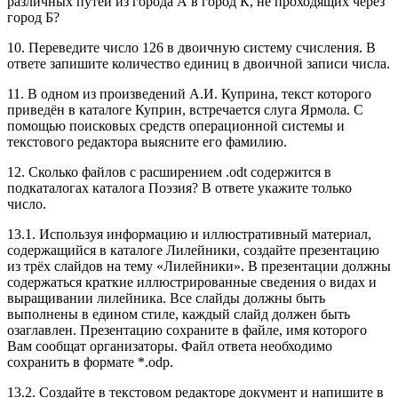
различных путей из города А в город К, не проходящих через
город Б?
10. Переведите число 126 в двоичную систему счисления. В
ответе запишите количество единиц в двоичной записи числа.
11. В одном из произведений А.И. Куприна, текст которого
приведён в каталоге Куприн, встречается слуга Ярмола. С
помощью поисковых средств операционной системы и
текстового редактора выясните его фамилию.
12. Сколько файлов с расширением .odt содержится в
подкаталогах каталога Поэзия? В ответе укажите только
число.
13.1. Используя информацию и иллюстративный материал,
содержащийся в каталоге Лилейники, создайте презентацию
из трёх слайдов на тему «Лилейники». В презентации должны
содержаться краткие иллюстрированные сведения о видах и
выращивании лилейника. Все слайды должны быть
выполнены в едином стиле, каждый слайд должен быть
озаглавлен. Презентацию сохраните в файле, имя которого
Вам сообщат организаторы. Файл ответа необходимо
сохранить в формате *.odp.
13.2. Создайте в текстовом редакторе документ и напишите в