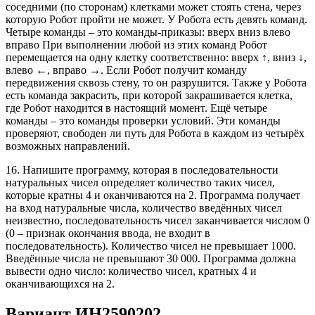
соседними (по сторонам) клетками может стоять стена, через
которую Робот пройти не может. У Робота есть девять команд.
Четыре команды – это команды-приказы: вверх вниз влево
вправо При выполнении любой из этих команд Робот
перемещается на одну клетку соответственно: вверх ↑, вниз ↓,
влево ←, вправо →. Если Робот получит команду
передвижения сквозь стену, то он разрушится. Также у Робота
есть команда закрасить, при которой закрашивается клетка,
где Робот находится в настоящий момент. Ещё четыре
команды – это команды проверки условий. Эти команды
проверяют, свободен ли путь для Робота в каждом из четырёх
возможных направлений.
16. Напишите программу, которая в последовательности
натуральных чисел определяет количество таких чисел,
которые кратны 4 и оканчиваются на 2. Программа получает
на вход натуральные числа, количество введённых чисел
неизвестно, последовательность чисел заканчивается числом 0
(0 – признак окончания ввода, не входит в
последовательность). Количество чисел не превышает 1000.
Введённые числа не превышают 30 000. Программа должна
вывести одно число: количество чисел, кратных 4 и
оканчивающихся на 2.
Вариант
ИН2590202